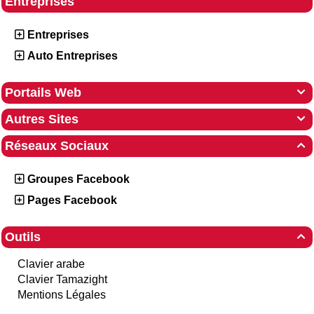
Entreprises
Entreprises
Auto Entreprises
Portails Web

Autres Sites

Réseaux Sociaux

Groupes Facebook
Pages Facebook
Outils

Clavier arabe
Clavier Tamazight
Mentions Légales