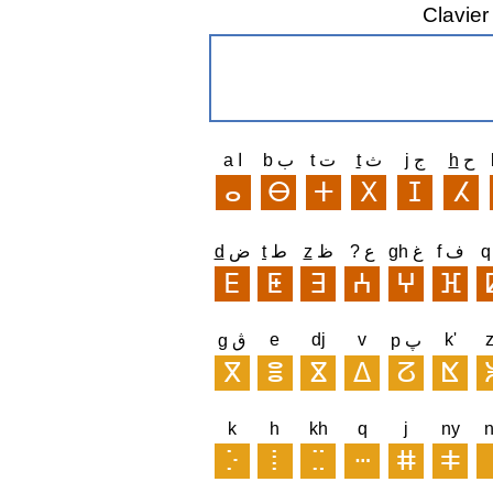
Clavier
a ا
b ب
t ت
t
ث
j ج
h
ح
d
ض
t
ط
z
ظ
? ع
gh غ
f ف
e
dj
v
k'
p پ
g ڨ
k
h
kh
q
j
ny