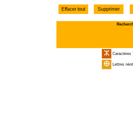
Recherche
ⵣ
Caractères 
ⴲ
Lettres néo