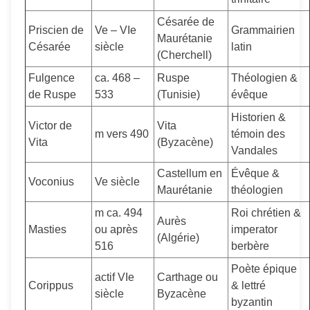
Césarée de
Priscien de
Ve – VIe
Grammairien
Maurétanie
Césarée
siècle
latin
(Cherchell)
Fulgence
ca. 468 –
Ruspe
Théologien &
de Ruspe
533
(Tunisie)
évêque
Historien &
Victor de
Vita
m vers 490
témoin des
Vita
(Byzacène)
Vandales
Castellum en
Évêque &
Voconius
Ve siècle
Maurétanie
théologien
m ca. 494
Roi chrétien &
Aurès
Masties
ou après
imperator
(Algérie)
516
berbère
Poète épique
actif VIe
Carthage ou
Corippus
& lettré
siècle
Byzacène
byzantin