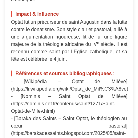
Impact & Influence
Optat fut un précurseur de saint Augustin dans la lutte
contre le donatisme. Son style clair et pastoral, allié à
une argumentation rigoureuse, fit de lui une figure
e
majeure de la théologie africaine du IV
siècle. Il est
reconnu comme saint par l’Église catholique, et sa
fête est célébrée le 4 juin.
Références et sources bibliographiquees :
- [Wikipédia – Optat de Milève]
(https://fr.wikipedia.org/wiki/Optat_de_Mil%C3%A8ve)
- [Nominis – Saint Optat de Milève]
(https://nominis.cef.fr/contenus/saint/1271/Saint-
Optat-de-Milev.html)
- [Baraka des Saints – Saint Optat, le théologien au
cœur pastoral]
(https://barakadessaints.blogspot.com/2025/05/saint-