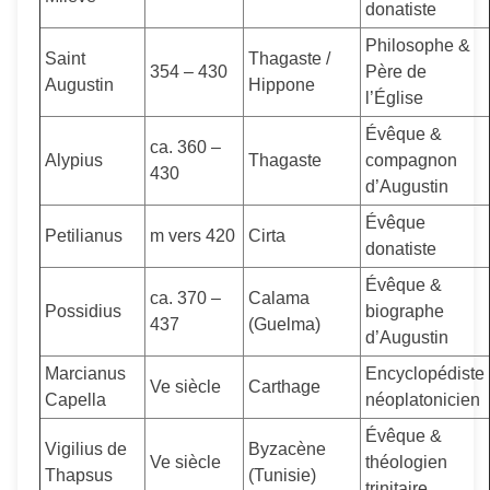
donatiste
Philosophe &
Saint
Thagaste /
354 – 430
Père de
Augustin
Hippone
l’Église
Évêque &
ca. 360 –
Alypius
Thagaste
compagnon
430
d’Augustin
Évêque
Petilianus
m vers 420
Cirta
donatiste
Évêque &
ca. 370 –
Calama
Possidius
biographe
437
(Guelma)
d’Augustin
Marcianus
Encyclopédiste
Ve siècle
Carthage
Capella
néoplatonicien
Évêque &
Vigilius de
Byzacène
Ve siècle
théologien
Thapsus
(Tunisie)
trinitaire