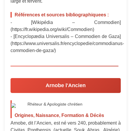
large et fervent.
Références et sources bibliographiquees :
- [Wikipédia – Commodien]
(https://fr.wikipedia.org/wiki/Commodien)
- [Encyclopædia Universalis – Commodien de Gaza]
(https://www.universalis.fr/encyclopedie/commodianus-
commodien-de-gaza/)
Arnobe l'Ancien
Rhéteur & Apologiste chrétien
Origines, Naissance, Formation & Décès
Arnobe, dit l’Ancien, est né vers 240, probablement à
Civitas Popthensis (actuelle Souk Ahras, Algérie),