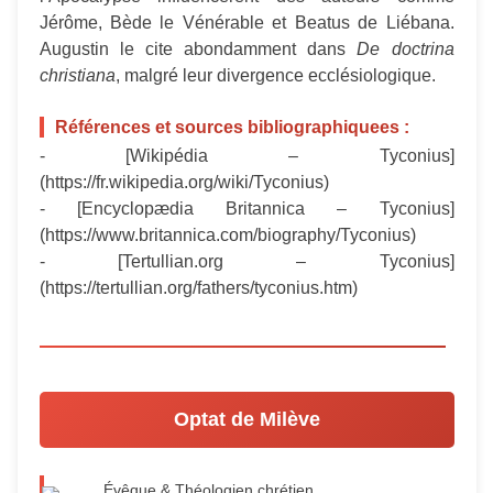
Jérôme, Bède le Vénérable et Beatus de Liébana.
Augustin le cite abondamment dans
De doctrina
christiana
, malgré leur divergence ecclésiologique.
Références et sources bibliographiquees :
- [Wikipédia – Tyconius]
(https://fr.wikipedia.org/wiki/Tyconius)
- [Encyclopædia Britannica – Tyconius]
(https://www.britannica.com/biography/Tyconius)
- [Tertullian.org – Tyconius]
(https://tertullian.org/fathers/tyconius.htm)
Optat de Milève
Évêque & Théologien chrétien