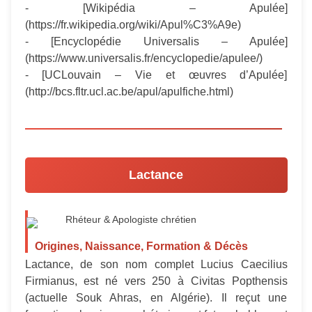
- [Wikipédia – Apulée]
(https://fr.wikipedia.org/wiki/Apul%C3%A9e)
- [Encyclopédie Universalis – Apulée]
(https://www.universalis.fr/encyclopedie/apulee/)
- [UCLouvain – Vie et œuvres d’Apulée]
(http://bcs.fltr.ucl.ac.be/apul/apulfiche.html)
Lactance
Rhéteur & Apologiste chrétien
Origines, Naissance, Formation & Décès
Lactance, de son nom complet Lucius Caecilius
Firmianus, est né vers 250 à Civitas Popthensis
(actuelle Souk Ahras, en Algérie). Il reçut une