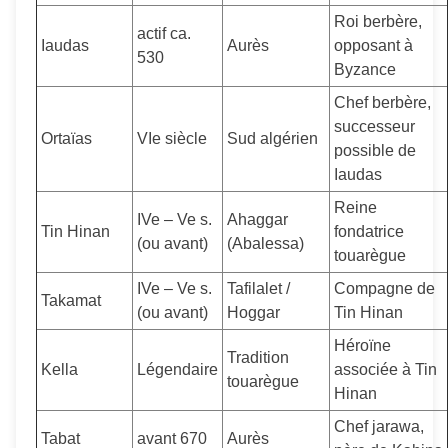
Roi berbère,
actif ca.
Iaudas
Aurès
opposant à
530
Byzance
Chef berbère,
successeur
Ortaïas
VIe siècle
Sud algérien
possible de
Iaudas
Reine
IVe – Ve s.
Ahaggar
Tin Hinan
fondatrice
(ou avant)
(Abalessa)
touarègue
IVe – Ve s.
Tafilalet /
Compagne de
Takamat
(ou avant)
Hoggar
Tin Hinan
Héroïne
Tradition
Kella
Légendaire
associée à Tin
touarègue
Hinan
Chef jarawa,
Tabat
avant 670
Aurès