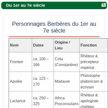
Du 1er au 7e siècle
Personnages Berbères du 1er au
7e siècle
Origine /
Nom
Dates
Fonction
Lieu
Rhéteur &
ca. 100 –
Cirta
Fronton
précepteur
166
(Constantine)
impérial
Philosophe
ca. 125 –
Apulée
Madaure
platonicien &
170
écrivain
Rhéteur &
ca. 250 –
Africa
Lactance
apologiste
325
Proconsularis
chrétien