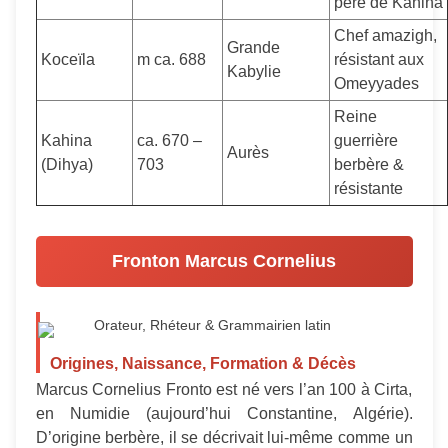
père de Kahina
Chef amazigh,
Grande
Koceïla
m ca. 688
résistant aux
Kabylie
Omeyyades
Reine
Kahina
ca. 670 –
guerrière
Aurès
(Dihya)
703
berbère &
résistante
Fronton Marcus Cornelius
Orateur, Rhéteur & Grammairien latin
Origines, Naissance, Formation & Décès
Marcus Cornelius Fronto est né vers l’an 100 à Cirta,
en Numidie (aujourd’hui Constantine, Algérie).
D’origine berbère, il se décrivait lui-même comme un