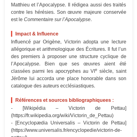
Matthieu et l’Apocalypse. Il rédigea aussi des traités
contre les hérésies. Son œuvre majeure conservée
est le
Commentaire sur l’Apocalypse
.
Impact & Influence
Influencé par Origène, Victorin adopta une lecture
allégorique et arithmologique des Écritures. Il fut l’un
des premiers à proposer une structure cyclique de
l’Apocalypse. Bien que ses œuvres aient été
e
classées parmi les apocryphes au VI
siècle, saint
Jérôme lui accorda une place honorable dans son
catalogue des auteurs ecclésiastiques.
Références et sources bibliographiquees :
- [Wikipédia – Victorin de Pettau]
(https://fr.wikipedia.org/wiki/Victorin_de_Pettau)
- [Encyclopædia Universalis – Victorin de Pettau]
(https://www.universalis.fr/encyclopedie/victorin-de-