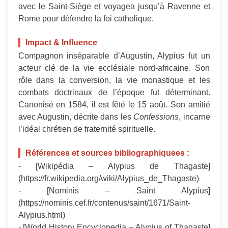
avec le Saint-Siège et voyagea jusqu’à Ravenne et
Rome pour défendre la foi catholique.
Impact & Influence
Compagnon inséparable d’Augustin, Alypius fut un
acteur clé de la vie ecclésiale nord-africaine. Son
rôle dans la conversion, la vie monastique et les
combats doctrinaux de l’époque fut déterminant.
Canonisé en 1584, il est fêté le 15 août. Son amitié
avec Augustin, décrite dans les
Confessions
, incarne
l’idéal chrétien de fraternité spirituelle.
Références et sources bibliographiquees :
- [Wikipédia – Alypius de Thagaste]
(https://fr.wikipedia.org/wiki/Alypius_de_Thagaste)
- [Nominis – Saint Alypius]
(https://nominis.cef.fr/contenus/saint/1671/Saint-
Alypius.html)
- [World History Encyclopedia – Alypius of Thagaste]