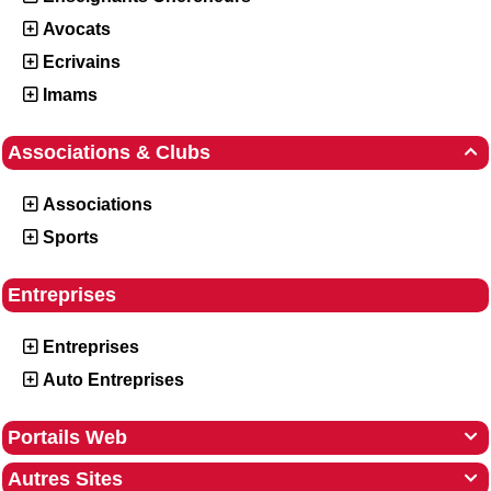
Avocats
Ecrivains
Imams
Associations & Clubs

Associations
Sports
Entreprises
Entreprises
Auto Entreprises
Portails Web

Autres Sites
