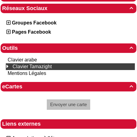
Réseaux Sociaux

Groupes Facebook
Pages Facebook
Outils

Clavier arabe
Clavier Tamazight
Mentions Légales
eCartes

Envoyer une carte
Liens externes