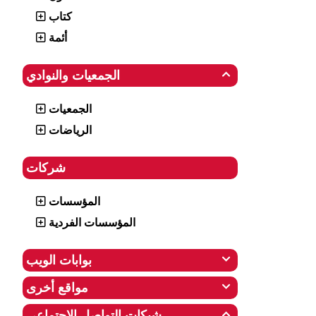
كتاب
أئمة
الجمعيات والنوادي

الجمعيات
الرياضات
شركات
المؤسسات
المؤسسات الفردية
بوابات الويب

مواقع أخرى

شبكات التواصل الاجتماعي
