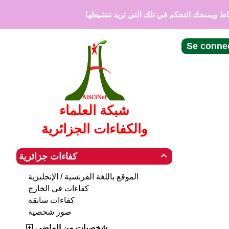
لوحة إدارة ملفات تعريف الارتباط
اط ويمنحك التحكم في تلك التي تريد تنشيطها
Se conne
شبكة العلماء
والكفاءات الجزائرية
كفاءات جزائرية

الموقع باللغة الفرنسية / الإنجليزية
كفاءات في الخارج
كفاءات سابقة
صور شخصية
شخصيات من الماضي